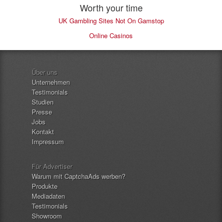
Worth your time
UK Gambling Sites Not On Gamstop
Online Casinos
Über uns
Unternehmen
Testimonials
Studien
Presse
Jobs
Kontakt
Impressum
Für Advertiser
Warum mit CaptchaAds werben?
Produkte
Mediadaten
Testimonials
Showroom