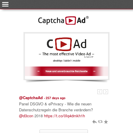
@CaptchaAd
@CaptchaAd
- 257 days ago
r 2018!
Panel DSGVO & ePrivacy - Wie die neuen
CaptchaAd heu
Datenschutzregeln die Branche verändern?
Hamburg. Wir 
@d3con
2018
https://t.co/0Iq4dmkh1h
Panel zum T
h
J
R
https://t.co/
h
J
R